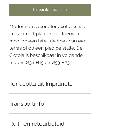
In winkelwagen
Modern en sobere terracotta schaal.
Presenteert planten of bloemen
mooi op een tafel, de hoek van een
terras of op een pied de stalle. De
Ciotola is beschikbaar in volgende
maten: Ø36 H15 en Ø53 H23.
Terracotta uit Impruneta
Onze terracotta is afkomstig uit het
Transportinfo
Italiaanse Impruneta. Al 3000 jaar
wordt er in deze streek aarde (terra)
Onze handgemaakte terracotta
gebakken (cotta).
Ruil- en retourbeleid
producten zijn uniek, maar breekbaar.
De klei wordt handmatig in mallen
Wij doen er alles aan om deze zo
geslagen waardoor elke pot uniek is.
Niet tevreden van je aankoop? Je
snel en veilig mogelijk te verzenden.
Lichte afwijkingen ten opzichte van